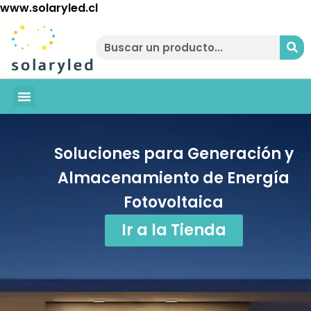
www.solaryled.cl
BAJA TU CUENTA
Soluciones para Generación y
Almacenamiento de Energía
Fotovoltaica
Ir a la Tienda