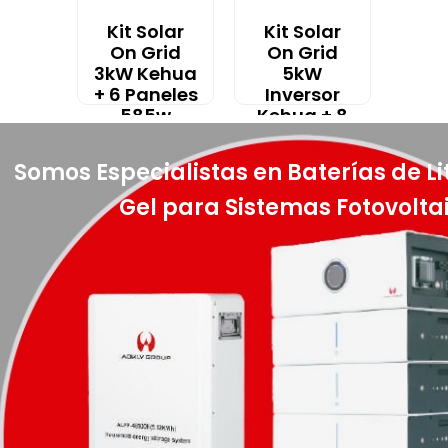
Kit Solar
Kit Solar
On Grid
On Grid
3kW Kehua
5kW
+ 6 Paneles
Inversor
585w
Kehua + 8
Paneles de
$
1.015.070
-
585w
Somos Especialistas en Baterías de Lit
IVA Incluido
$
1.324.470
-
Gel para Sistemas Fotovolta
IVA Incluido