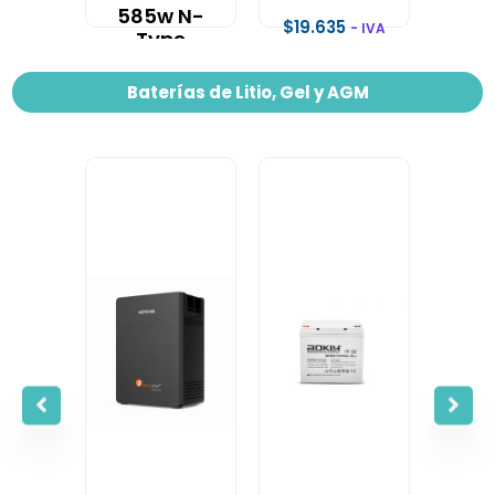
585w N-
$
19.635
- IVA
Type
Incluido
Monocristalino
–
Baterías de Litio, Gel y AGM
Certificado
SEC
$
98.770
- IVA
Incluido