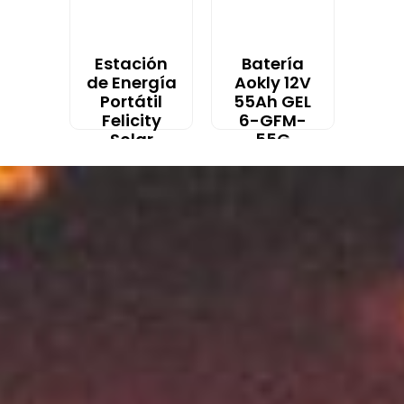
Estación
Batería
de Energía
Aokly 12V
Portátil
55Ah GEL
Felicity
6-GFM-
Solar
55G
HOPE1000
$
77.350
- IVA
1000Wh
Incluido
LiFePO4
$
248.999
-
IVA Incluido