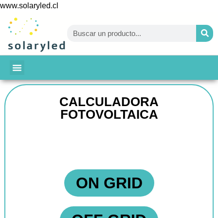
www.solaryled.cl
BAJA TU CUENTA
CALCULADORA
FOTOVOLTAICA
ON GRID