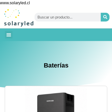
www.solaryled.cl
BAJA TU CUENTA
Baterías