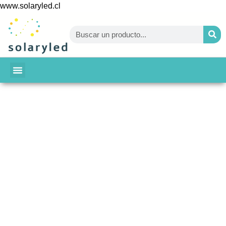
www.solaryled.cl
BAJA TU CUENTA