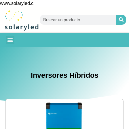
www.solaryled.cl
BAJA TU CUENTA
Inversores Híbridos