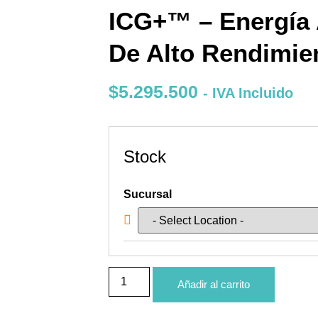
ICG+™ – Energía
De Alto Rendimie
$
5.295.500
- IVA Incluido
Stock
Sucursal
Añadir al carrito