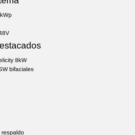
stema
 kWp
48V
estacados
elicity 8kW
W bifaciales
a
a
 respaldo