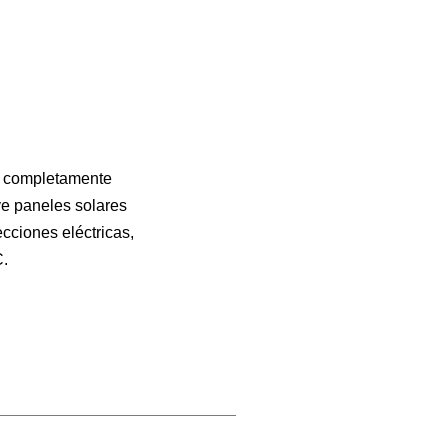
d completamente
uye paneles solares
ecciones eléctricas,
C.