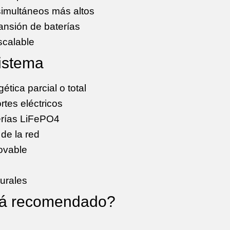
imultáneos más altos
nsión de baterías
scalable
sistema
tica parcial o total
rtes eléctricos
erías LiFePO4
de la red
ovable
rurales
tá recomendado?