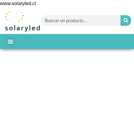
www.solaryled.cl
BAJA TU CUENTA