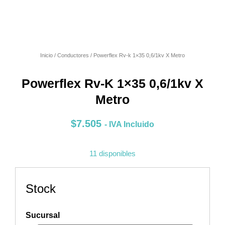
Inicio
/
Conductores
/ Powerflex Rv-k 1×35 0,6/1kv X Metro
Powerflex Rv-K 1×35 0,6/1kv X
Metro
$
7.505
- IVA Incluido
11 disponibles
Stock
Sucursal