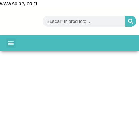
www.solaryled.cl
BAJA TU CUENTA