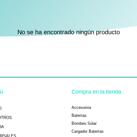
No se ha encontrado ningún producto
ú
Compra en la tienda
Accesorios
O
Baterías
OTROS
Bombeo Solar
DA
Cargador Baterías
URSALES