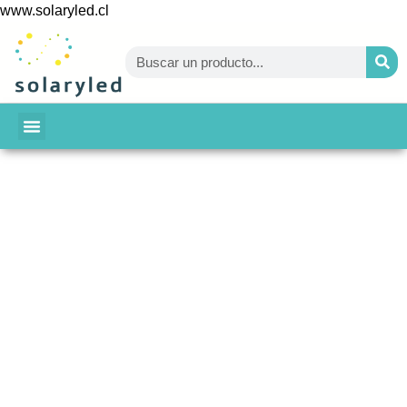
www.solaryled.cl
BAJA TU CUENTA