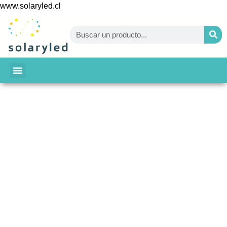
www.solaryled.cl
BAJA TU CUENTA