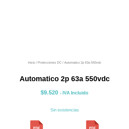
Inicio
/
Protecciones DC
/ Automatico 2p 63a 550vdc
Automatico 2p 63a 550vdc
$
9.520
- IVA Incluido
Sin existencias