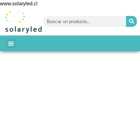
www.solaryled.cl
BAJA TU CUENTA