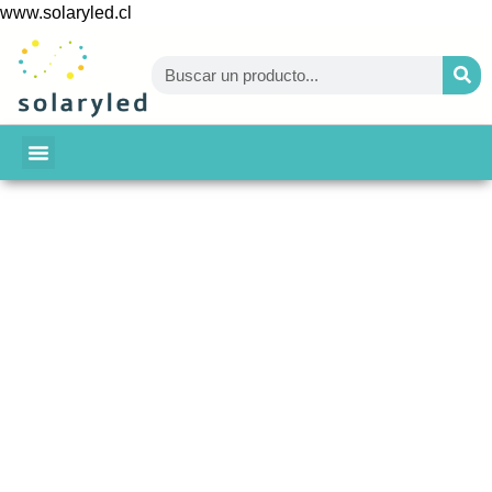
www.solaryled.cl
BAJA TU CUENTA