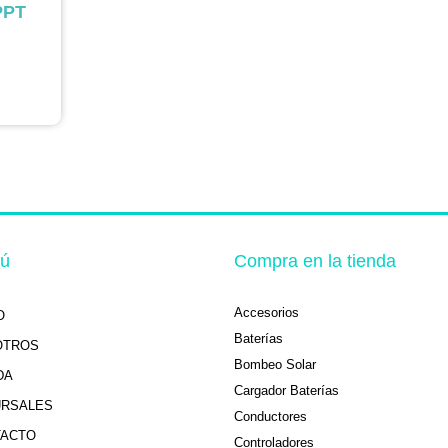
PPT
ú
Compra en la tienda
Accesorios
O
Baterías
OTROS
Bombeo Solar
DA
Cargador Baterías
URSALES
Conductores
TACTO
Controladores