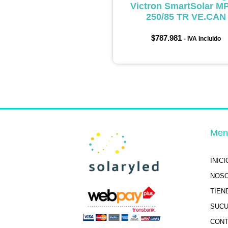
Victron SmartSolar M
250/85 TR VE.CAN
$
787.981
- IVA Incluido
Men
INICI
NOS
TIEN
SUC
CON