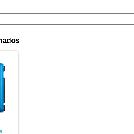
nados
a