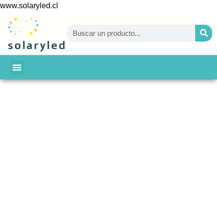
www.solaryled.cl
BAJA TU CUENTA