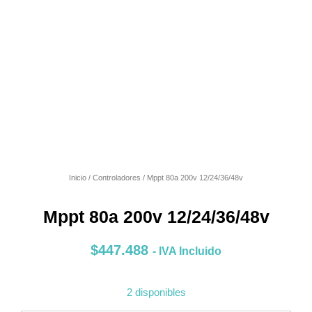
Inicio
/
Controladores
/ Mppt 80a 200v 12/24/36/48v
Mppt 80a 200v 12/24/36/48v
$
447.488
- IVA Incluido
2 disponibles