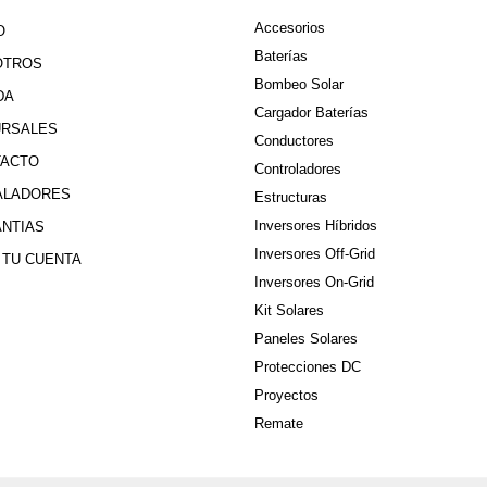
Accesorios
O
Baterías
OTROS
Bombeo Solar
DA
Cargador Baterías
URSALES
Conductores
TACTO
Controladores
ALADORES
Estructuras
Inversores Híbridos
NTIAS
Inversores Off-Grid
 TU CUENTA
Inversores On-Grid
Kit Solares
Paneles Solares
Protecciones DC
Proyectos
Remate