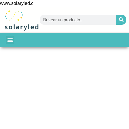
www.solaryled.cl
BAJA TU CUENTA