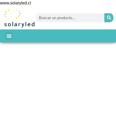
www.solaryled.cl
BAJA TU CUENTA