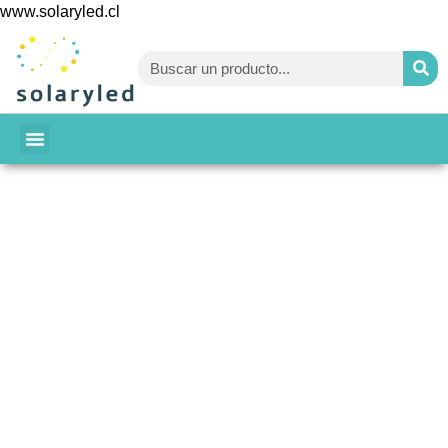
www.solaryled.cl
BAJA TU CUENTA