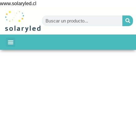
www.solaryled.cl
BAJA TU CUENTA