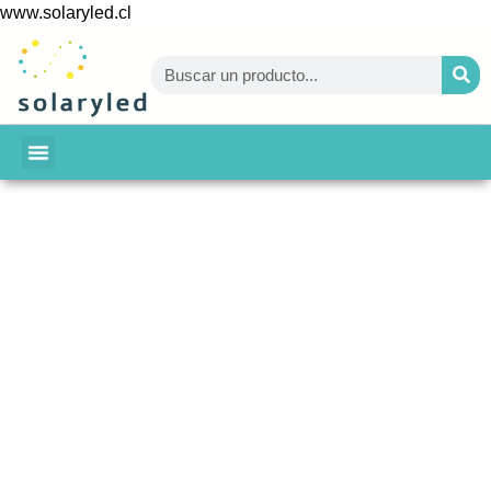
www.solaryled.cl
BAJA TU CUENTA