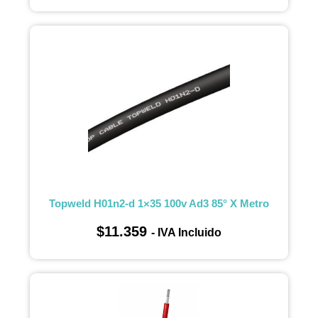
Topweld H01n2-d 1×35 100v Ad3 85° X Metro
$
11.359
- IVA Incluido