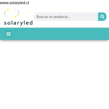
www.solaryled.cl
BAJA TU CUENTA