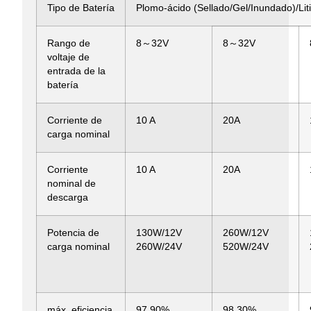
Tipo de Batería
Plomo-ácido (Sellado/Gel/Inundado)/Li
Rango de
8～32V
8～32V
voltaje de
entrada de la
batería
Corriente de
10 A
20A
carga nominal
Corriente
10 A
20A
nominal de
descarga
Potencia de
130W/12V
260W/12V
carga nominal
260W/24V
520W/24V
máx. eficiencia
97,90%
98,30%