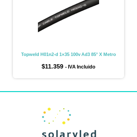
Topweld H01n2-d 1×35 100v Ad3 85° X Metro
$
11.359
- IVA Incluido