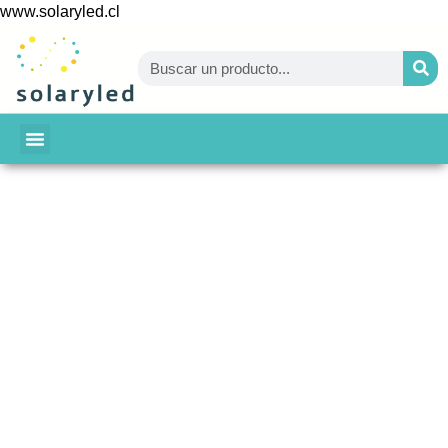
www.solaryled.cl
BAJA TU CUENTA