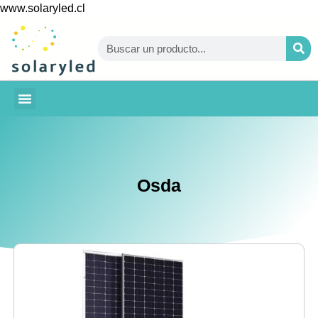
www.solaryled.cl
BAJA TU CUENTA
Osda